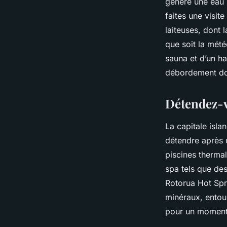
génère une eau 
faites une visi
laiteuses, dont 
que soit la mété
sauna et d’un h
débordement don
Détendez-v
La capitale isla
détendre après 
piscines therma
spa tels que de
Rotorua Hot Spr
minéraux, entour
pour un moment 