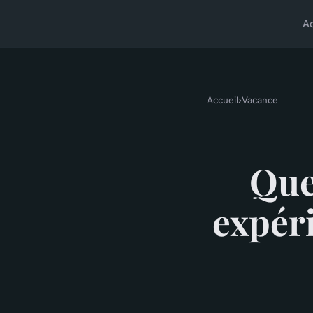
A
Accueil
›
Vacance
Que
expéri