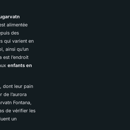
ugarvatn
est alimentée
epuis des
s qui varient en
l, ainsi qu’un
 est l’endroit
 aux
enfants en
, dont leur pain
r de l’aurora
rvatn Fontana,
s de vérifier les
luent un