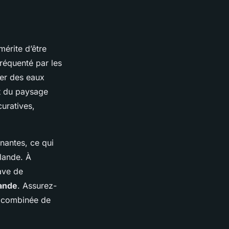
mérite d’être
réquenté par les
iter des eaux
nt du paysage
uratives,
nantes, ce qui
slande. À
ave de
lande
. Assurez-
e combinée de