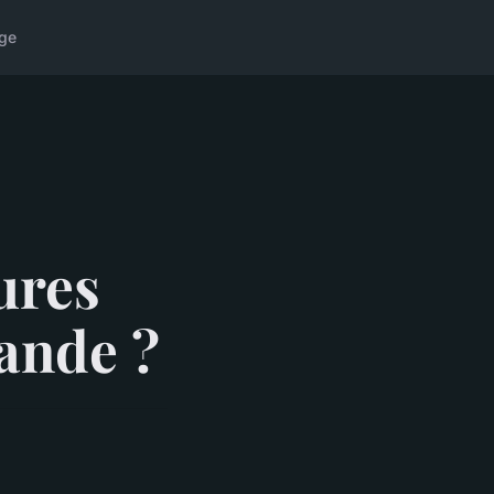
ge
ures
lande ?