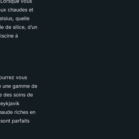
. Lorsque vous
aux chaudes et
lsius, quelle
e de silice, d’un
iscine à
pourrez vous
se une gamme de
e des soins de
Reykjavik
haude riches en
sont parfaits