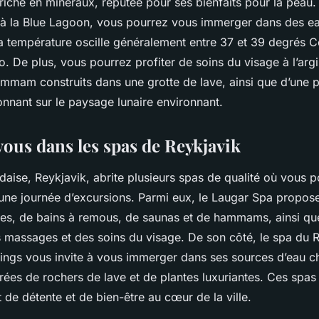
riche en minéraux, réputée pour ses bienfaits pour la peau
te à la Blue Lagoon, vous pourrez vous immerger dans des e
la température oscille généralement entre 37 et 39 degrés Ce
o. De plus, vous pourrez profiter de soins du visage à l’argil
ammam construits dans une grotte de lave, ainsi que d’une p
nant sur le paysage lunaire environnant.
ous dans les spas de Reykjavik
ndaise, Reykjavik, abrite plusieurs spas de qualité où vous 
une journée d’excursions. Parmi eux, le Laugar Spa propo
les, de bains à remous, de saunas et de hammams, ainsi qu
s massages et des soins du visage. De son côté, le spa du 
ings vous invite à vous immerger dans ses sources d’eau c
ées de rochers de lave et de plantes luxuriantes. Ces spas 
de détente et de bien-être au cœur de la ville.