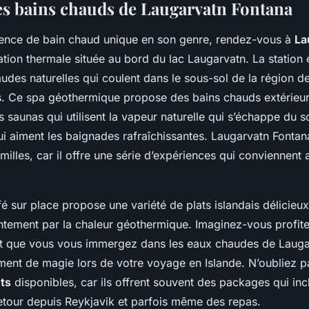
es bains chauds de Laugarvatn Fontana
ence de bain chaud unique en son genre, rendez-vous à
La
tation thermale située au bord du lac Laugarvatn. La station 
udes naturelles qui coulent dans le sous-sol de la région d
es. Ce spa géothermique propose des bains chauds extérieur
 saunas qui utilisent la vapeur naturelle qui s’échappe du so
i aiment les baignades rafraîchissantes. Laugarvatn Fontana
amilles, car il offre une série d’expériences qui conviennent
fé sur place propose une variété de plats islandais délicieux
entement par la chaleur géothermique. Imaginez-vous profite
t que vous vous immergez dans les eaux chaudes de Lauga
ent de magie lors de votre voyage en Islande. N’oubliez pa
ets
disponibles, car ils offrent souvent des packages qui inc
retour depuis Reykjavik et parfois même des repas.