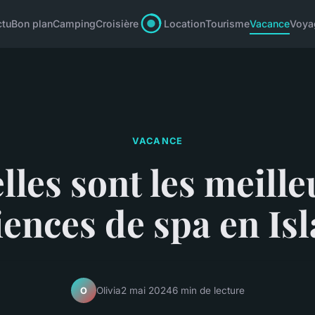
ctu
Bon plan
Camping
Croisière
Location
Tourisme
Vacance
Voya
VACANCE
lles sont les meille
ences de spa en Is
Olivia
2 mai 2024
6 min de lecture
O