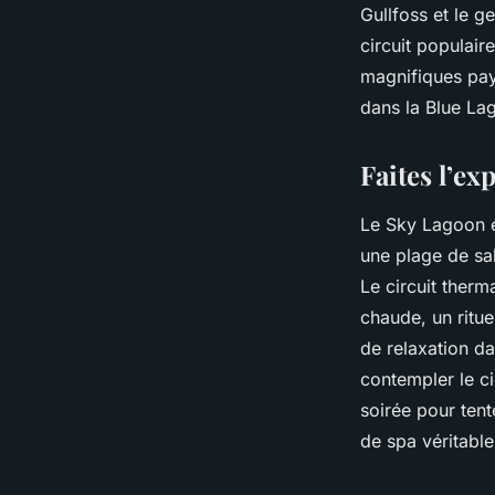
Gullfoss et le g
circuit populai
magnifiques pay
dans la Blue La
Faites l’e
Le Sky Lagoon e
une plage de sab
Le circuit ther
chaude, un ritu
de relaxation d
contempler le ci
soirée pour tent
de spa véritable