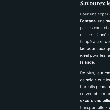
Savourez l
Pour une expéri
Fontana
, une s
par les eaux cha
milliers d’anné
température, des
lac pour ceux qu
idéal pour les f
Islande
.
De plus, leur ca
de seigle cuit l
borealis pendan
un véritable mom
excursions bill
transport aller-