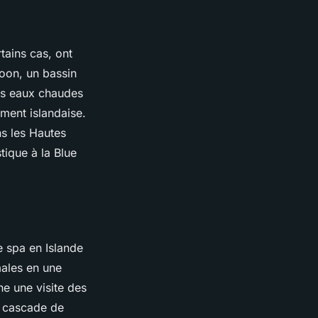
tains cas, ont
goon, un bassin
ces eaux chaudes
ement islandaise.
ns les Hautes
tique à la Blue
e spa en Islande
males en une
e une visite des
la cascade de